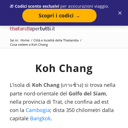
🎁
Codici sconto esclusivi
per assicurazioni viaggio.
×
Scopri i codici →
Sei in:
Home
/
Città e località della Thailandia
/
Cosa vedere a Koh Chang
Koh Chang
L’isola di
Koh Chang
(
) si trova nella
เกาะช้าง
parte nord-orientale del
Golfo del Siam
,
nella provincia di Trat, che confina ad est
con la
Cambogia
; dista 350 chilometri dalla
capitale
Bangkok
.