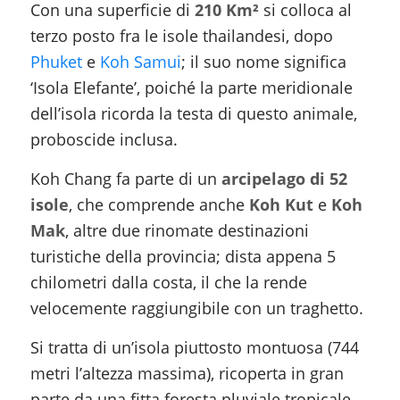
Con una superficie di
210 Km²
si colloca al
terzo posto fra le isole thailandesi, dopo
Phuket
e
Koh Samui
; il suo nome significa
‘Isola Elefante’, poiché la parte meridionale
dell’isola ricorda la testa di questo animale,
proboscide inclusa.
Koh Chang fa parte di un
arcipelago di 52
isole
, che comprende anche
Koh Kut
e
Koh
Mak
, altre due rinomate destinazioni
turistiche della provincia; dista appena 5
chilometri dalla costa, il che la rende
velocemente raggiungibile con un traghetto.
Si tratta di un’isola piuttosto montuosa (744
metri l’altezza massima), ricoperta in gran
parte da una fitta foresta pluviale tropicale,