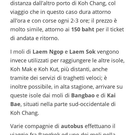
distanza dall’altro porto di Koh Chang, col
viaggio che in questo caso dura attorno
all’ora e con corse ogni 2-3 ore; il prezzo è
molto simile, attorno ai
150 baht
per il ticket
di andata e ritorno.
I moli di
Laem Ngop
e
Laem Sok
vengono
invece utilizzati per raggiungere le altre isole,
Koh Mak e Koh Kut, più distanti, anche
tramite dei servizi di traghetti veloci; è
inoltre possibile, in alta stagione, arrivare su
queste isole dai moli di
Bangbao
e di
Kai
Bae
, situati nella parte sud-occidentale di
Koh Chang.
Varie compagnie di
autobus
effettuano il
viaggio fra Bangkok ed uno dei moli nella