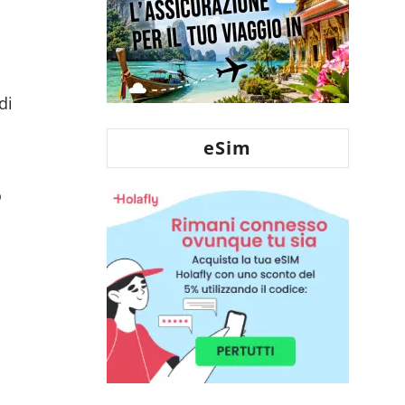
di
eSim
o