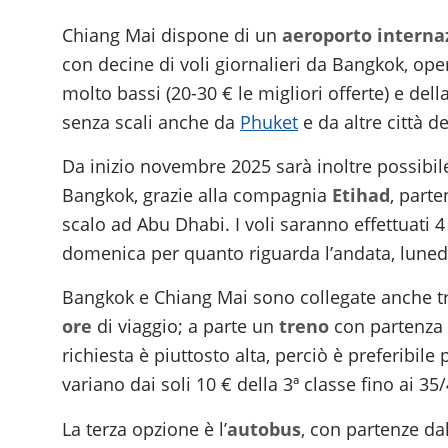
Chiang Mai dispone di un
aeroporto interna
con decine di voli giornalieri da Bangkok, ope
molto bassi (20-30 € le migliori offerte) e dell
senza scali anche da
Phuket
e da altre città 
Da inizio novembre 2025 sarà inoltre possibile
Bangkok, grazie alla compagnia
Etihad
, part
scalo ad Abu Dhabi. I voli saranno effettuati 4
domenica per quanto riguarda l’andata, lunedì,
Bangkok e Chiang Mai sono collegate anche 
ore
di viaggio; a parte un
treno
con partenza a
richiesta è piuttosto alta, perciò è preferibile
variano dai soli 10 € della 3ª classe fino ai 35/
La terza opzione è l’
autobus
, con partenze da