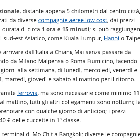
zionale
, distante appena 5 chilometri dal centro città
rati da diverse
compagnie aeree low cost
, dai prezzi
a durata di circa
1 ora e 15 minuti
; si può raggiunger
del sud-est Asiatico, come Kuala Lumpur,
Hanoi
o Taipe
 arrivare dall’Italia a Chiang Mai senza passare da
endo da Milano Malpensa o Roma Fiumicino, facendo
 giorni alla settimana, di lunedì, mercoledì, venerdì e
 martedì, giovedì e sabato al mattino per il ritorno.
tramite
ferrovia
, ma sono necessarie come minimo
11
l mattino, tutti gli altri collegamenti sono notturni; l
 prenotare con qualche giorno di anticipo; i prezzi
40 € delle cuccette in 1ª classe.
l terminal di Mo Chit a Bangkok; diverse le compagni