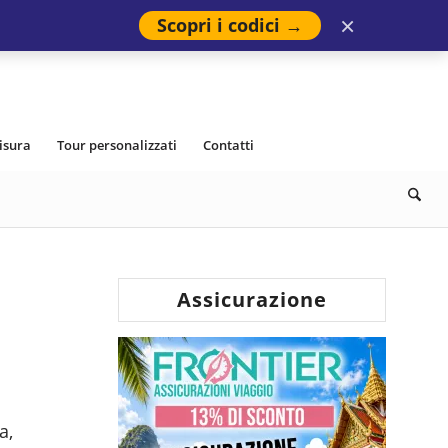
×
Scopri i codici →
isura
Tour personalizzati
Contatti
Assicurazione
a,