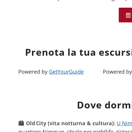
Prenota la tua escur
Powered by
GetYourGuide
Powered b
Dove dormi
🏙️
Old City (vita notturna & cultura):
U Nim
quartiere Nimman, ideale per nightlife, ristora