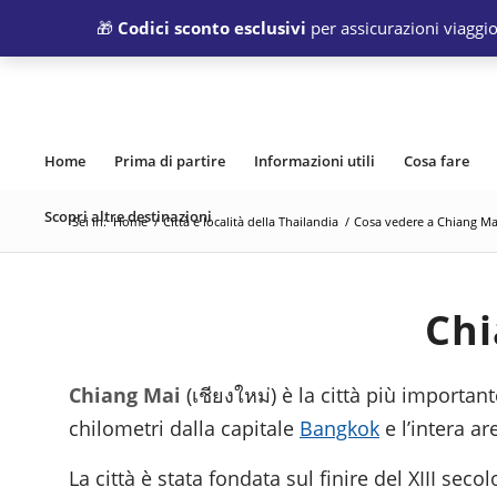
🎁
Codici sconto esclusivi
per assicurazioni viaggio
Home
Prima di partire
Informazioni utili
Cosa fare
Scopri altre destinazioni
Sei in:
Home
/
Città e località della Thailandia
/
Cosa vedere a Chiang Ma
Chi
Chiang Mai
(
) è la città più importan
เชียงใหม่
chilometri dalla capitale
Bangkok
e l’intera a
La città è stata fondata sul finire del XIII seco