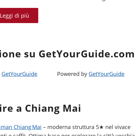
Leggi di più
sione su GetYourGuide.com
y
GetYourGuide
Powered by
GetYourGuide
re a Chiang Mai
man Chiang Mai
– moderna struttura 5★ nel vivace
nti e caffè. Ottima base per esplorare la città vecchia