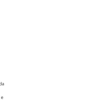
 da
 e