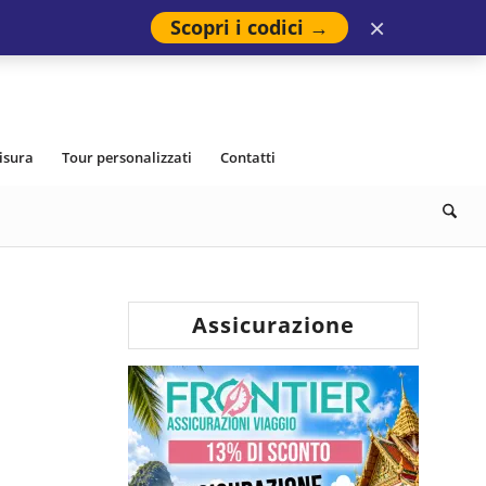
×
Scopri i codici →
isura
Tour personalizzati
Contatti
Assicurazione