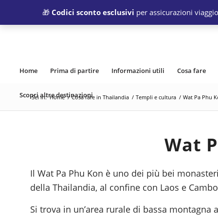
🎁
Codici sconto esclusivi
per assicurazioni viaggio
Home
Prima di partire
Informazioni utili
Cosa fare
Scopri altre destinazioni
Sei in:
Home
/
Cosa fare in Thailandia
/
Templi e cultura
/
Wat Pa Phu K
Wat P
Il Wat Pa Phu Kon è uno dei più bei monasteri
della Thailandia, al confine con Laos e Cambo
Si trova in un’area rurale di bassa montagna a