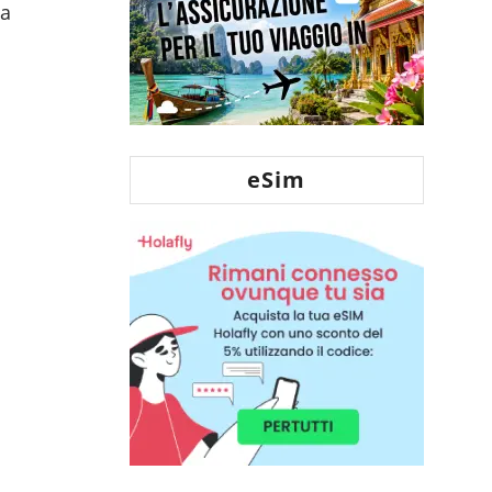
na
eSim