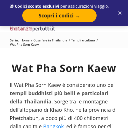
🎁
Codici sconto esclusivi
per assicurazioni viaggio.
×
Scopri i codici →
Sei in:
Home
/
Cosa fare in Thailandia
/
Templi e cultura
/
Wat Pha Sorn Kaew
Wat Pha Sorn Kaew
Il Wat Pha Sorn Kaew è considerato uno dei
templi buddhisti più belli e particolari
della Thailandia
. Sorge tra le montagne
dell’altopiano di Khao Kho, nella provincia di
Phetchabun, a poco più di 400 chilometri
dalla capitale
Bangkok
, ed è famoso per gli