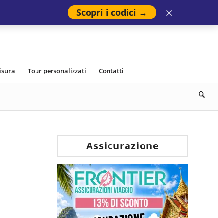
×
Scopri i codici →
isura
Tour personalizzati
Contatti
Assicurazione