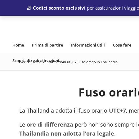
🎁
Codici sconto esclusivi
per assicurazioni viaggio
Home
Prima di partire
Informazioni utili
Cosa fare
Scopri altre destinazioni
Sei in:
Home
/
Informazioni utili
/
Fuso orario in Thailandia
Fuso orari
La Thailandia adotta il fuso orario
UTC+7
, men
Le
ore di differenza
però non sono sempre le 
Thailandia non adotta l’ora legale
.