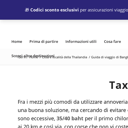
🎁
Codici sconto esclusivi
per assicurazioni viaggio
Home
Prima di partire
Informazioni utili
Cosa fare
Scopri altre destinazioni
Sei in:
Home
/
Città e località della Thailandia
/
Guida di viaggio di Bang
Tax
Fra i mezzi più comodi da utilizzare annoveri
una buona soluzione, ma cercando di evitare o
sono eccessive,
35/40 baht
per il primo chil
ai 20 km e così via, con corse che non vi cost