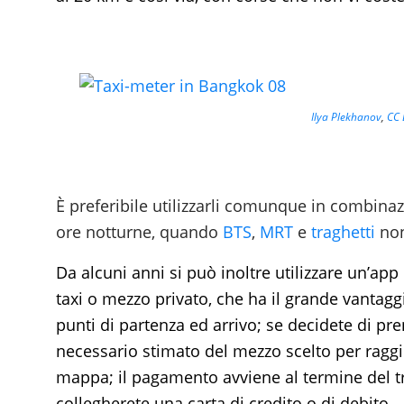
Ilya Plekhanov
,
CC 
È preferibile utilizzarli comunque in combinaz
ore notturne, quando
BTS
,
MRT
e
traghetti
non
Da alcuni anni si può inoltre utilizzare un’a
taxi o mezzo privato, che ha il grande vantag
punti di partenza ed arrivo; se decidete di pr
necessario stimato del mezzo scelto per raggi
mappa; il pagamento avviene al termine del tra
collegherete una carta di credito o di debito.