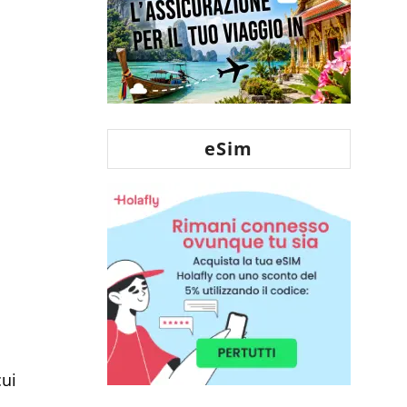
eSim
cui