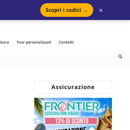
×
Scopri i codici →
isura
Tour personalizzati
Contatti
Assicurazione