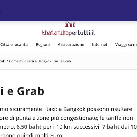
.
Città e località
Regioni
Assicurazione
Internet
Viaggi su m
kok
/
Come muoversi a Bangkok: Taxi e Grab
i e Grab
amo sicuramente i taxi; a Bangkok possono risultare
re di punta e zone più congestionate; le tariffe non
ometro,
6,50 baht
per i 10 km successivi,
7 baht
dai 10
eranno quindi molti Euro.