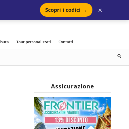
×
Scopri i codici →
isura
Tour personalizzati
Contatti
Assicurazione