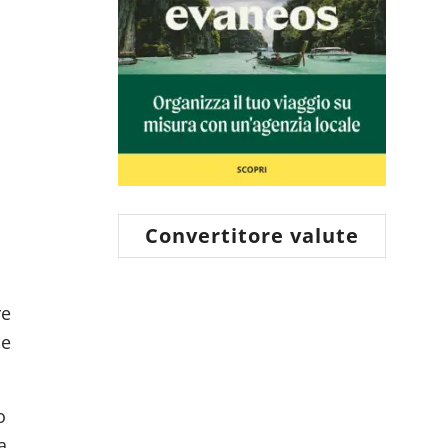
Convertitore valute
re
ne
o
a