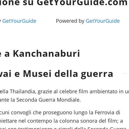
sione su GetYourGuide.com
y
GetYourGuide
Powered by
GetYourGuide
e a Kanchanaburi
ai e Musei della guerra
lla Thailandia, grazie al celebre film ambientato in u
ante la Seconda Guerra Mondiale.
alcuni convogli che proseguono lungo la Ferrovia di
chiettare nel contempo la colonna sonora del film; a
sei con testimonianze e cimeli della Seconda Guerra