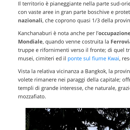
Il territorio è pianeggiante nella parte sud-o
con vaste aree in gran parte boschive e protett
nazionali
, che coprono quasi 1/3 della provin
Kanchanaburi è nota anche per l’
occupazion
Mondiale
, quando venne costruita la
Ferrov
truppe e rifornimenti verso il fronte; di quel
musei, cimiteri ed il
ponte sul fiume Kwai
, re
Vista la relativa vicinanza a Bangkok, la prov
volete rimanere nei paraggi della capitale; offr
templi di grande interesse, che naturale, gra
mozzafiato.