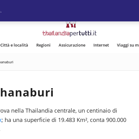
.
Città e località
Regioni
Assicurazione
Internet
Viaggi su m
hanaburi
hanaburi
trova nella Thailandia centrale, un centinaio di
k
; ha una superficie di 19.483 Km², conta 900.000
.