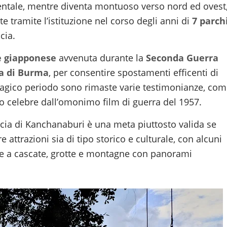
rientale, mentre diventa montuoso verso nord ed ovest
e tramite l’istituzione nel corso degli anni di
7 parch
cia.
e giapponese
avvenuta durante la
Seconda Guerra
ia di Burma
, per consentire spostamenti efficenti di
 tragico periodo sono rimaste varie testimonianze, co
so celebre dall’omonimo film di guerra del 1957.
incia di Kanchanaburi è una meta piuttosto valida se
e attrazioni sia di tipo storico e culturale, con alcuni
zie a cascate, grotte e montagne con panorami