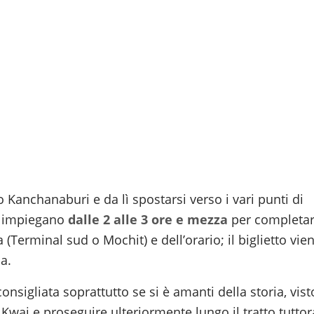
 Kanchanaburi e da lì spostarsi verso i vari punti di
e impiegano
dalle 2 alle 3 ore e mezza
per completa
a (Terminal sud o Mochit) e dell’orario; il biglietto vie
a.
 consigliata soprattutto se si è amanti della storia, vist
Kwai e proseguire ulteriormente lungo il tratto tuttor