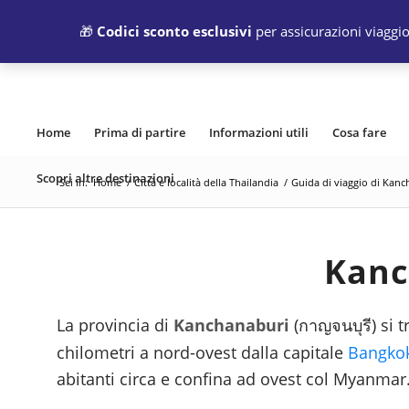
🎁
Codici sconto esclusivi
per assicurazioni viaggio
Home
Prima di partire
Informazioni utili
Cosa fare
Scopri altre destinazioni
Sei in:
Home
/
Città e località della Thailandia
/
Guida di viaggio di Kanc
Kanc
La provincia di
Kanchanaburi
(
) si 
กาญจนบุรี
chilometri a nord-ovest dalla capitale
Bangko
abitanti circa e confina ad ovest col Myanmar