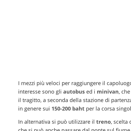
I mezzi più veloci per raggiungere il capoluogo
interesse sono gli
autobus
ed i
minivan
, ch
il tragitto, a seconda della stazione di partenz
in genere sui
150-200 baht
per la corsa singol
In alternativa si può utilizzare il
treno
, scelta
che si può anche passare dal ponte sul fiume 