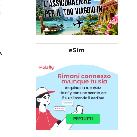
,
i
eSim
me