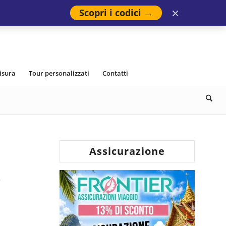
×
Scopri i codici →
isura
Tour personalizzati
Contatti
Assicurazione
e