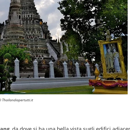
i Thailandiapertutti.it
rang
, da dove si ha una bella vista sugli edifici adiace